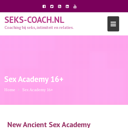
Ga
naar
de
SEKS-COACH.NL
inhoud
Coaching bij seks, intimiteit en relaties.
Sex Academy 16+
Home
Sex Academy 16+
New Ancient Sex Academy