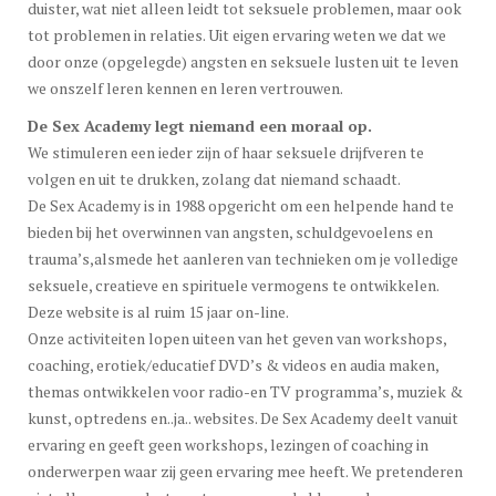
duister, wat niet alleen leidt tot seksuele problemen, maar ook
tot problemen in relaties. Uit eigen ervaring weten we dat we
door onze (opgelegde) angsten en seksuele lusten uit te leven
we onszelf leren kennen en leren vertrouwen.
De Sex Academy legt niemand een moraal op.
We stimuleren een ieder zijn of haar seksuele drijfveren te
volgen en uit te drukken, zolang dat niemand schaadt.
De Sex Academy is in 1988 opgericht om een helpende hand te
bieden bij het overwinnen van angsten, schuldgevoelens en
trauma’s,alsmede het aanleren van technieken om je volledige
seksuele, creatieve en spirituele vermogens te ontwikkelen.
Deze website is al ruim 15 jaar on-line.
Onze activiteiten lopen uiteen van het geven van workshops,
coaching, erotiek/educatief DVD’s & videos en audia maken,
themas ontwikkelen voor radio-en TV programma’s, muziek &
kunst, optredens en..ja.. websites. De Sex Academy deelt vanuit
ervaring en geeft geen workshops, lezingen of coaching in
onderwerpen waar zij geen ervaring mee heeft. We pretenderen