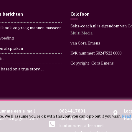
e berichten
Colofoon
Seks-coach.nl is eigendom van
Co
ik ook zo graag mannen masseer.
Multi Media
voeding
van Cora Emens
en afspraken
KvK nummer: 30247522 0000
in
Copyright: Cora Emens
based on a true story….
uur me een e-mail
0624417801
Loc
. We'll assume you're ok with this, but you can opt-out if you wish.
Read
kscoach@gmail.com
Bereikbaar tijdens
Har
kantooruren, alleen met