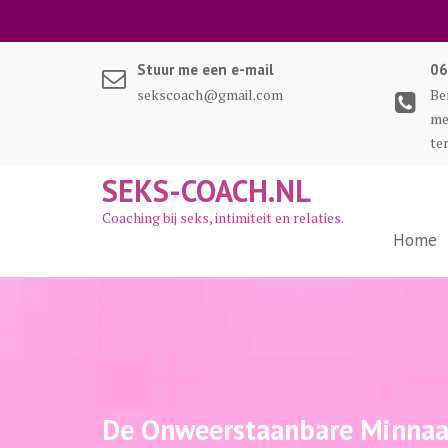
Ga
naar
de
Stuur me een e-mail
06
inhoud
sekscoach@gmail.com
Be
me
te
SEKS-COACH.NL
Coaching bij seks, intimiteit en relaties.
Home
De Onweerstaanbare Minnaa