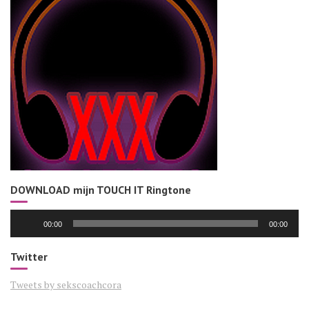
DOWNLOAD mijn TOUCH IT Ringtone
Audiospeler
00:00
00:00
Twitter
Tweets by sekscoachcora