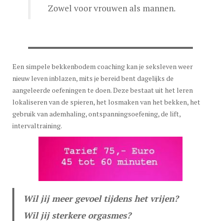
Zowel voor vrouwen als mannen.
Een simpele bekkenbodem coaching kan je seksleven weer
nieuw leven inblazen, mits je bereid bent dagelijks de
aangeleerde oefeningen te doen. Deze bestaat uit het leren
lokaliseren van de spieren, het losmaken van het bekken, het
gebruik van ademhaling, ontspanningsoefening, de lift,
intervaltraining.
Wil jij meer gevoel tijdens het vrijen?
Wil jij sterkere orgasmes?