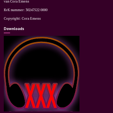
van Cora Emens
KvK nummer: 30247522 0000
Copyright: Cora Emens
Downloads