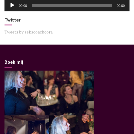
Audiospeler
00:00
00:00
Twitter
Tweets by sekscoachcora
Boek mij