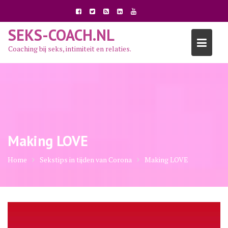
Ga
naar
de
SEKS-COACH.NL
inhoud
Coaching bij seks, intimiteit en relaties.
Making LOVE
Home
Sekstips in tijden van Corona
Making LOVE