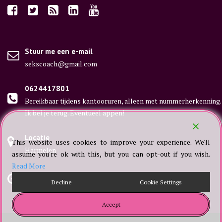
Stuur me een e-mail
sekscoach@gmail.com
0624417801
Bereikbaar tijdens kantooruren, alleen met nummerherkenning.
Ik bel je terug. Eventueel appen!
Locatie
This website uses cookies to improve your experience. We'll
Harmelen
assume you're ok with this, but you can opt-out if you wish.
Read More
Alleen op afspraak
Decline
Cookie Settings
App me of stuur me een e-mail.
Accept