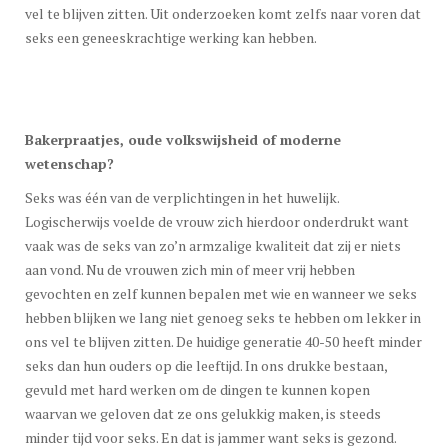
vel te blijven zitten. Uit onderzoeken komt zelfs naar voren dat
seks een geneeskrachtige werking kan hebben.
Bakerpraatjes, oude volkswijsheid of moderne
wetenschap?
Seks was één van de verplichtingen in het huwelijk.
Logischerwijs voelde de vrouw zich hierdoor onderdrukt want
vaak was de seks van zo’n armzalige kwaliteit dat zij er niets
aan vond. Nu de vrouwen zich min of meer vrij hebben
gevochten en zelf kunnen bepalen met wie en wanneer we seks
hebben blijken we lang niet genoeg seks te hebben om lekker in
ons vel te blijven zitten. De huidige generatie 40-50 heeft minder
seks dan hun ouders op die leeftijd. In ons drukke bestaan,
gevuld met hard werken om de dingen te kunnen kopen
waarvan we geloven dat ze ons gelukkig maken, is steeds
minder tijd voor seks. En dat is jammer want seks is gezond.