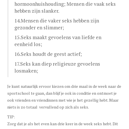
hormoonhuishouding; Mensen die vaak seks
hebben zijn slanker.
14.Mensen die vaker seks hebben zijn
gezonder en slimmer;
15.Seks maakt gevoelens van liefde en
eenheid los;
16.Seks houdt de geest actief;
17.Seks kan diep religieuze gevoelens
losmaken;
Je kunt natuurlijk ervoor kiezen om drie maal in de week naar de
sportschool te gaan, dan blijf je ook in conditie en ontmoet je
ook vrienden en vriendinnen met wie je het gezellig hebt. Maar
niets is zo totaal vervullend op zich als seks.
TIP:
Zorg dat je als het even kan drie keer in de week seks hebt. Dit