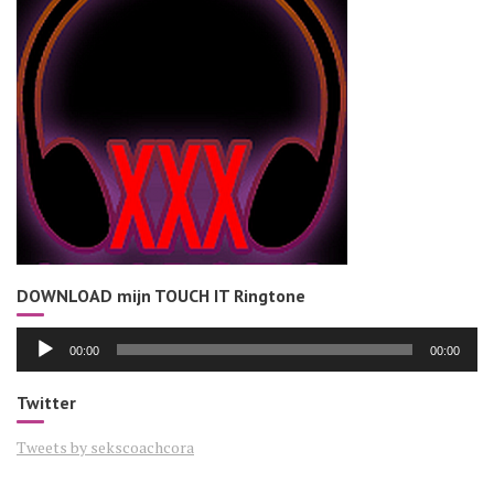
DOWNLOAD mijn TOUCH IT Ringtone
Audiospeler
00:00
00:00
Twitter
Tweets by sekscoachcora