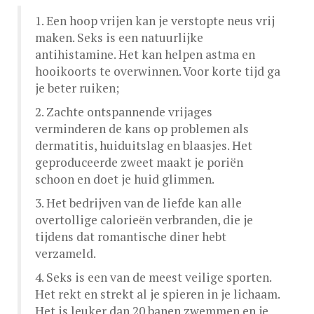
1. Een hoop vrijen kan je verstopte neus vrij
maken. Seks is een natuurlijke
antihistamine. Het kan helpen astma en
hooikoorts te overwinnen. Voor korte tijd ga
je beter ruiken;
2. Zachte ontspannende vrijages
verminderen de kans op problemen als
dermatitis, huiduitslag en blaasjes. Het
geproduceerde zweet maakt je poriën
schoon en doet je huid glimmen.
3. Het bedrijven van de liefde kan alle
overtollige calorieën verbranden, die je
tijdens dat romantische diner hebt
verzameld.
4. Seks is een van de meest veilige sporten.
Het rekt en strekt al je spieren in je lichaam.
Het is leuker dan 20 banen zwemmen en je