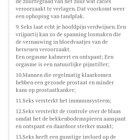
de zuurtegraad van het zuur wat cariës
veroorzaakt te verlagen. Dat voorkomt weer
een ophoping van tandplak.
9. Seks laat echt je hoofdpijn verdwijnen. Een
vrijpartij kan zo de spanning losmaken die
de vernauwing in bloedvaatjes van de
hersenen veroorzaakt.
Een orgasme kalmeert en ontspant; Een
orgasme is een natuurlijke pijnstiller;
10.Mannen die regelmatig klaarkomen
hebben een gezonde prostaat en minder
kans op prostaatkanker;
11.Seks versterkt het immuunsysteem;
12.Seks versterkt de controle over de blaas
omdat het de bekkenbodemspieren aanspant
en ontspant en daardoor sterker maakt;
13.Seks heeft een gunstige invloed op de