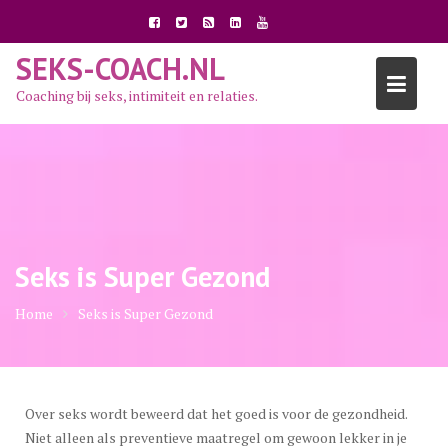
Ga
naar
de
SEKS-COACH.NL
inhoud
Coaching bij seks, intimiteit en relaties.
Seks is Super Gezond
Home
Seks is Super Gezond
Over seks wordt beweerd dat het goed is voor de gezondheid.
Niet alleen als preventieve maatregel om gewoon lekker in je