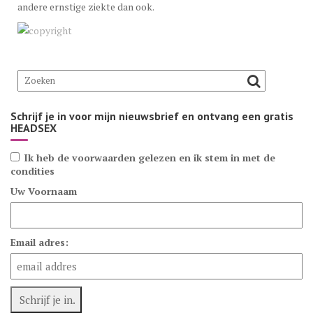
andere ernstige ziekte dan ook.
Schrijf je in voor mijn nieuwsbrief en ontvang een gratis
HEADSEX
Ik heb de voorwaarden gelezen en ik stem in met de
condities
Uw Voornaam
Email adres: