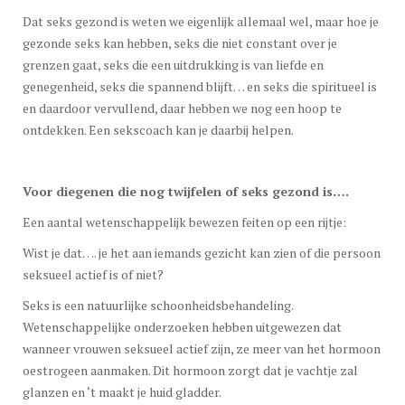
Dat seks gezond is weten we eigenlijk allemaal wel, maar hoe je
gezonde seks kan hebben, seks die niet constant over je
grenzen gaat, seks die een uitdrukking is van liefde en
genegenheid, seks die spannend blijft… en seks die spiritueel is
en daardoor vervullend, daar hebben we nog een hoop te
ontdekken. Een sekscoach kan je daarbij helpen.
Voor diegenen die nog twijfelen of seks gezond is….
Een aantal wetenschappelijk bewezen feiten op een rijtje:
Wist je dat…. je het aan iemands gezicht kan zien of die persoon
seksueel actief is of niet?
Seks is een natuurlijke schoonheidsbehandeling.
Wetenschappelijke onderzoeken hebben uitgewezen dat
wanneer vrouwen seksueel actief zijn, ze meer van het hormoon
oestrogeen aanmaken. Dit hormoon zorgt dat je vachtje zal
glanzen en ‘t maakt je huid gladder.