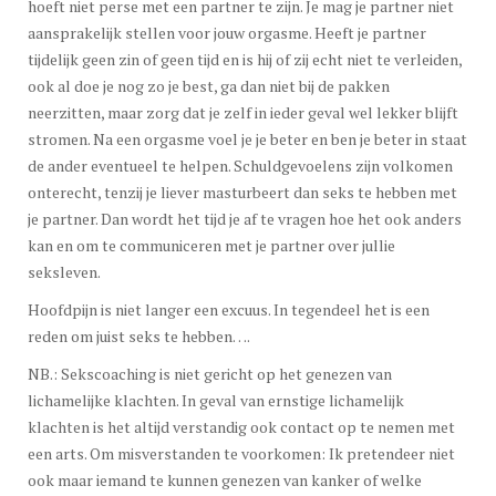
hoeft niet perse met een partner te zijn. Je mag je partner niet
aansprakelijk stellen voor jouw orgasme. Heeft je partner
tijdelijk geen zin of geen tijd en is hij of zij echt niet te verleiden,
ook al doe je nog zo je best, ga dan niet bij de pakken
neerzitten, maar zorg dat je zelf in ieder geval wel lekker blijft
stromen. Na een orgasme voel je je beter en ben je beter in staat
de ander eventueel te helpen. Schuldgevoelens zijn volkomen
onterecht, tenzij je liever masturbeert dan seks te hebben met
je partner. Dan wordt het tijd je af te vragen hoe het ook anders
kan en om te communiceren met je partner over jullie
seksleven.
Hoofdpijn is niet langer een excuus. In tegendeel het is een
reden om juist seks te hebben….
NB.: Sekscoaching is niet gericht op het genezen van
lichamelijke klachten. In geval van ernstige lichamelijk
klachten is het altijd verstandig ook contact op te nemen met
een arts. Om misverstanden te voorkomen: Ik pretendeer niet
ook maar iemand te kunnen genezen van kanker of welke