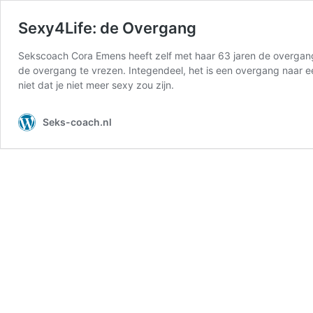
Sexy4Life: de Overgang
Sekscoach Cora Emens heeft zelf met haar 63 jaren de overgang 
de overgang te vrezen. Integendeel, het is een overgang naar ee
niet dat je niet meer sexy zou zijn.
Seks-coach.nl