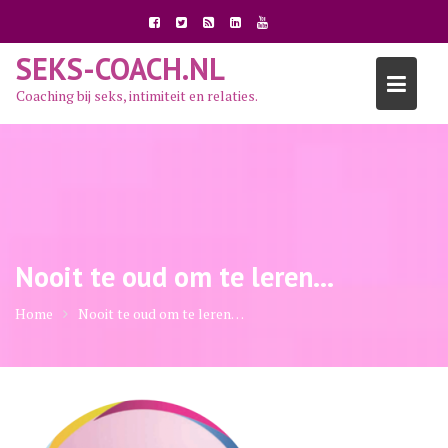
Ga
naar
de
SEKS-COACH.NL
inhoud
Coaching bij seks, intimiteit en relaties.
Nooit te oud om te leren…
Home
Nooit te oud om te leren…